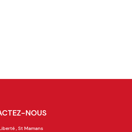
ACTEZ-NOUS
 Liberté , St Mamans